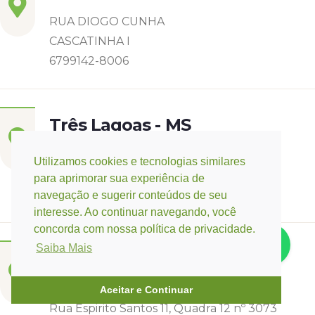
RUA DIOGO CUNHA
CASCATINHA I
6799142-8006
Três Lagoas - MS
Rua Eurídice Chagas Cruz, 2675
Utilizamos cookies e tecnologias similares
Centro
para aprimorar sua experiência de
(67) 9 9249-5406
navegação e sugerir conteúdos de seu
interesse. Ao continuar navegando, você
concorda com nossa política de privacidade.
Saiba Mais
Campo Verde - MT
Base:
Rondonópolis - MT
Aceitar e Continuar
Rua Espirito Santos 11, Quadra 12 nº 3073