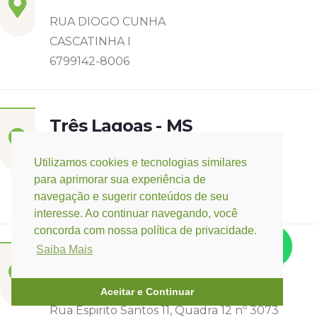
RUA DIOGO CUNHA
CASCATINHA I
6799142-8006
Três Lagoas - MS
Rua Eurídice Chagas Cruz, 2675
Utilizamos cookies e tecnologias similares
Centro
para aprimorar sua experiência de
(67) 9 9249-5406
navegação e sugerir conteúdos de seu
interesse. Ao continuar navegando, você
concorda com nossa política de privacidade.
Saiba Mais
Campo Verde - MT
Base:
Rondonópolis - MT
Aceitar e Continuar
Rua Espirito Santos 11, Quadra 12 nº 3073