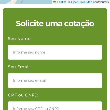
Leaflet
|
©
OpenStreetMap
contributors
Solicite uma cotação
Seu Nome:
Seu Email:
CPF ou CNPJ: