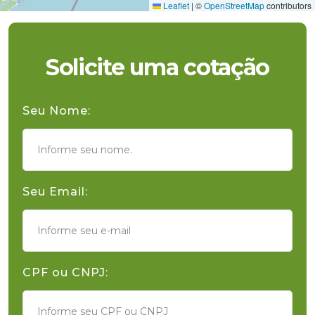
Leaflet
|
©
OpenStreetMap
contributors
Solicite uma cotação
Seu Nome:
Seu Email:
CPF ou CNPJ: