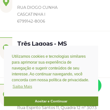
RUA DIOGO CUNHA
CASCATINHA I
6799142-8006
Três Lagoas - MS
Rua Eurídice Chagas Cruz, 2675
Utilizamos cookies e tecnologias similares
Centro
para aprimorar sua experiência de
(67) 9 9249-5406
navegação e sugerir conteúdos de seu
interesse. Ao continuar navegando, você
concorda com nossa política de privacidade.
Saiba Mais
Campo Verde - MT
Base:
Rondonópolis - MT
Aceitar e Continuar
Rua Espirito Santos 11, Quadra 12 nº 3073