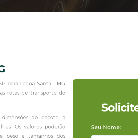
G
SP para Lagoa Santa - MG
as rotas de transporte de
Solici
s dimensões do pacote, a
hes. Os valores poderão
Seu Nome:
 de peso e tamanhos dos