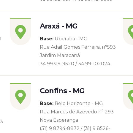
Araxá - MG
1
Base:
Uberaba - MG
Rua Adail Gomes Ferreira, n°593
Jardim Maracanã
34 99319-9520 / 34 991102024
Confins - MG
Base:
Belo Horizonte - MG
Rua Marcos de Azevedo n° 293
Nova Esperança
93
(31) 9 8794-8872 / (31) 9 8526-