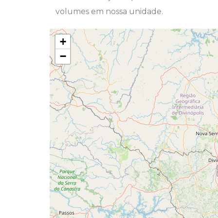
volumes em nossa unidade.
+
−