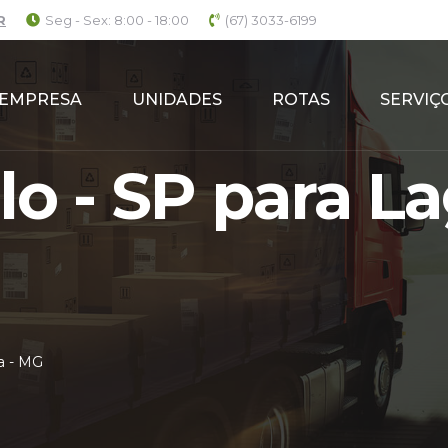
R
Seg - Sex: 8:00 - 18:00
(67) 3033-6199
EMPRESA
UNIDADES
ROTAS
SERVIÇ
o - SP para La
a - MG