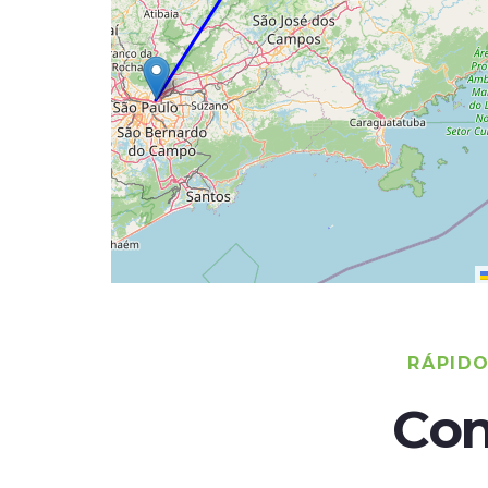
RÁPID
Con