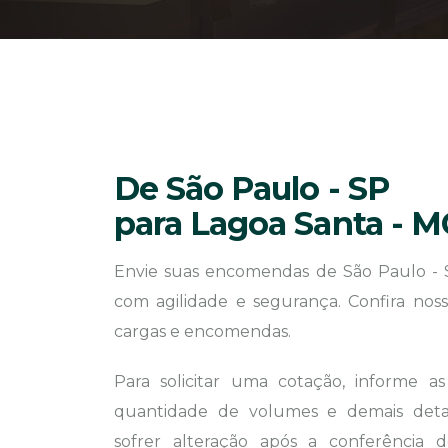
De São Paulo - SP
para Lagoa Santa - M
Envie suas encomendas de São Paulo - 
com agilidade e segurança. Confira noss
cargas e encomendas.
Para solicitar uma cotação, informe a
quantidade de volumes e demais detal
sofrer alteração após a conferência