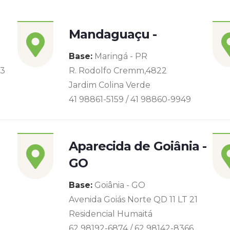
Mandaguaçu -
Base:
Maringá - PR
93
R. Rodolfo Cremm,4822
Jardim Colina Verde
41 98861-5159 / 41 98860-9949
Aparecida de Goiânia -
GO
Base:
Goiânia - GO
Avenida Goiás Norte QD 11 LT 21
Residencial Humaitá
62 98192-6874 / 62 98142-8366