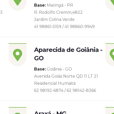
Base:
Maringá - PR
93
R. Rodolfo Cremm,4822
Jardim Colina Verde
41 98861-5159 / 41 98860-9949
Aparecida de Goiânia -
GO
Base:
Goiânia - GO
Avenida Goiás Norte QD 11 LT 21
Residencial Humaitá
62 98192-6874 / 62 98142-8366
Araxá - MG