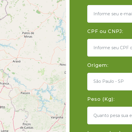
CPF ou CNPJ:
Origem:
São Paulo - SP
Peso (Kg):