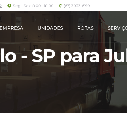
R
Seg - Sex: 8:00 - 18:00
(67) 3033-6199
EMPRESA
UNIDADES
ROTAS
SERVIÇ
o - SP para Ju