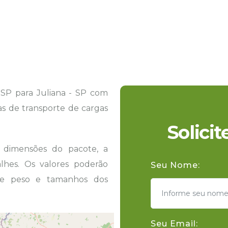
SP para Juliana - SP com
tas de transporte de cargas
Solici
s dimensões do pacote, a
hes. Os valores poderão
Seu Nome:
 de peso e tamanhos dos
Seu Email: