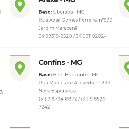
1
Base:
Uberaba - MG
Rua Adail Gomes Ferreira, n°593
Jardim Maracanã
34 99319-9520 / 34 991102024
Confins - MG
Base:
Belo Horizonte - MG
Rua Marcos de Azevedo n° 293
Nova Esperança
93
(31) 9 8794-8872 / (31) 9 8526-
7242