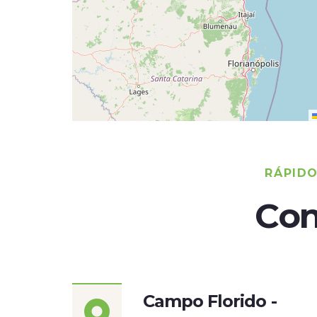
RÁPID
Con
Campo Florido -