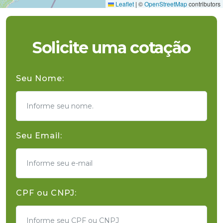
Leaflet
|
©
OpenStreetMap
contributors
Solicite uma cotação
Seu Nome:
Seu Email:
CPF ou CNPJ: