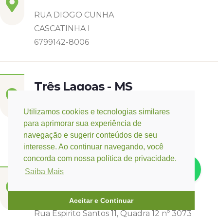
RUA DIOGO CUNHA
CASCATINHA I
6799142-8006
Três Lagoas - MS
Rua Eurídice Chagas Cruz, 2675
Utilizamos cookies e tecnologias similares
Centro
para aprimorar sua experiência de
(67) 9 9249-5406
navegação e sugerir conteúdos de seu
interesse. Ao continuar navegando, você
concorda com nossa política de privacidade.
Saiba Mais
Campo Verde - MT
Base:
Rondonópolis - MT
Aceitar e Continuar
Rua Espirito Santos 11, Quadra 12 nº 3073