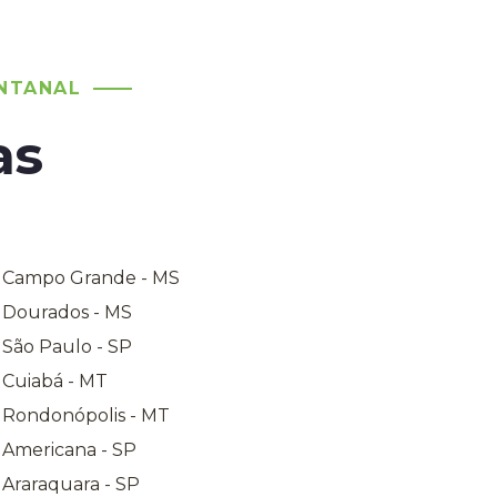
NTANAL
as
a Campo Grande - MS
a Dourados - MS
 São Paulo - SP
 Cuiabá - MT
a Rondonópolis - MT
 Americana - SP
 Araraquara - SP