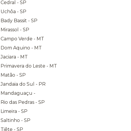
 Cedral - SP
 Uchôa - SP
Bady Bassit - SP
Mirassol - SP
a Campo Verde - MT
a Dom Aquino - MT
Jaciara - MT
 Primavera do Leste - MT
 Matão - SP
 Jandaia do Sul - PR
a Mandaguaçu -
 Rio das Pedras - SP
Limeira - SP
Saltinho - SP
Tiête - SP