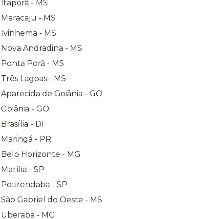
 Itaporã - MS
 Maracaju - MS
 Ivinhema - MS
a Nova Andradina - MS
 Ponta Porã - MS
 Três Lagoas - MS
 Aparecida de Goiânia - GO
 Goiânia - GO
Brasília - DF
 Maringá - PR
 Belo Horizonte - MG
Marília - SP
 Potirendaba - SP
 São Gabriel do Oeste - MS
a Uberaba - MG