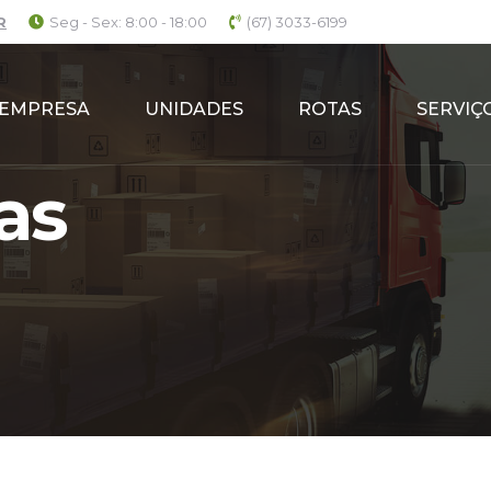
R
Seg - Sex: 8:00 - 18:00
(67) 3033-6199
EMPRESA
UNIDADES
ROTAS
SERVIÇ
as