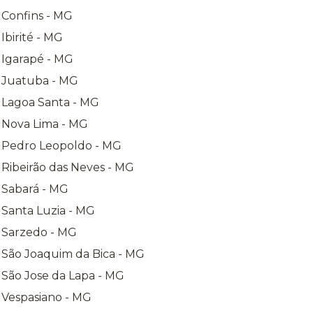
 Confins - MG
Ibirité - MG
 Igarapé - MG
a Juatuba - MG
a Lagoa Santa - MG
a Nova Lima - MG
a Pedro Leopoldo - MG
 Ribeirão das Neves - MG
 Sabará - MG
 Santa Luzia - MG
a Sarzedo - MG
 São Joaquim da Bica - MG
 São Jose da Lapa - MG
 Vespasiano - MG