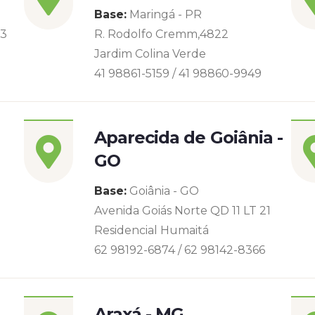
Base:
Maringá - PR
93
R. Rodolfo Cremm,4822
Jardim Colina Verde
41 98861-5159 / 41 98860-9949
Aparecida de Goiânia -
GO
Base:
Goiânia - GO
Avenida Goiás Norte QD 11 LT 21
Residencial Humaitá
62 98192-6874 / 62 98142-8366
Araxá - MG