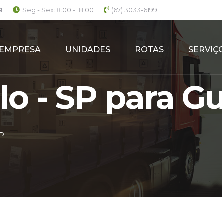
R
Seg - Sex: 8:00 - 18:00
(67) 3033-6199
EMPRESA
UNIDADES
ROTAS
SERVIÇ
o - SP para Gu
SP