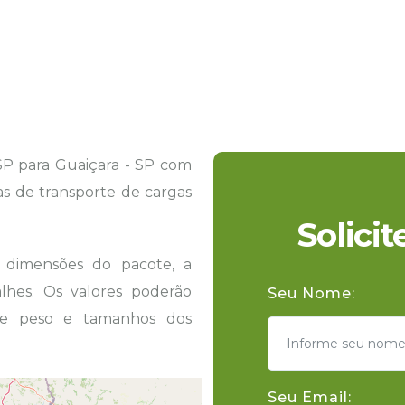
SP para Guaiçara - SP com
tas de transporte de cargas
Solici
s dimensões do pacote, a
hes. Os valores poderão
Seu Nome:
 de peso e tamanhos dos
Seu Email: