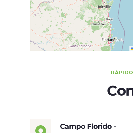
RÁPID
Con
Campo Florido -