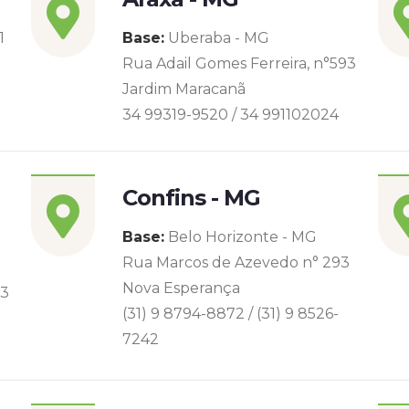
1
Base:
Uberaba - MG
Rua Adail Gomes Ferreira, n°593
Jardim Maracanã
34 99319-9520 / 34 991102024
Confins - MG
Base:
Belo Horizonte - MG
Rua Marcos de Azevedo n° 293
Nova Esperança
93
(31) 9 8794-8872 / (31) 9 8526-
7242