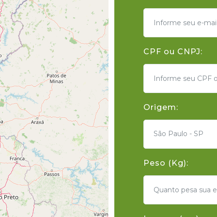
CPF ou CNPJ:
Origem:
São Paulo - SP
Peso (Kg):