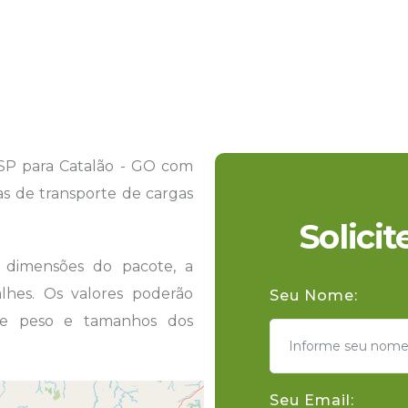
SP para Catalão - GO com
tas de transporte de cargas
Solici
s dimensões do pacote, a
hes. Os valores poderão
Seu Nome:
 de peso e tamanhos dos
Seu Email: