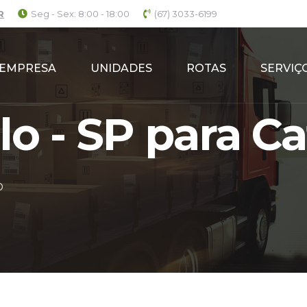
R
Seg - Sex: 8:00 - 18:00
(67) 3033-6199
EMPRESA
UNIDADES
ROTAS
SERVIÇ
o - SP para Ca
O