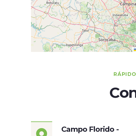
RÁPID
Con
Campo Florido -