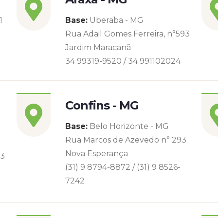
1
Base:
Uberaba - MG
Rua Adail Gomes Ferreira, n°593
Jardim Maracanã
34 99319-9520 / 34 991102024
Confins - MG
Base:
Belo Horizonte - MG
Rua Marcos de Azevedo n° 293
Nova Esperança
93
(31) 9 8794-8872 / (31) 9 8526-
7242