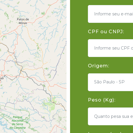
CPF ou CNPJ:
Origem:
São Paulo - SP
Peso (Kg):