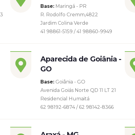
Base:
Maringá - PR
93
R. Rodolfo Cremm,4822
Jardim Colina Verde
41 98861-5159 / 41 98860-9949
Aparecida de Goiânia -
GO
Base:
Goiânia - GO
Avenida Goiás Norte QD 11 LT 21
Residencial Humaitá
62 98192-6874 / 62 98142-8366
Araxá - MG