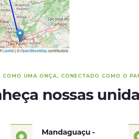
Leaflet
|
©
OpenStreetMap
contributors
O COMO UMA ONÇA, CONECTADO COMO O PA
heça nossas unid
Mandaguaçu -