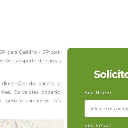
SP para Castilho - SP com
tas de transporte de cargas
Solici
s dimensões do pacote, a
hes. Os valores poderão
Seu Nome:
 de peso e tamanhos dos
Seu Email: