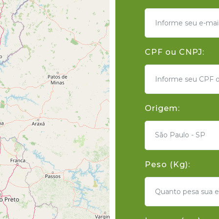
CPF ou CNPJ:
Origem:
São Paulo - SP
Peso (Kg):