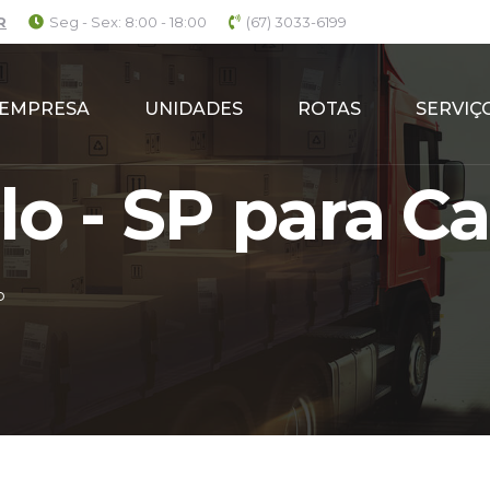
R
Seg - Sex: 8:00 - 18:00
(67) 3033-6199
EMPRESA
UNIDADES
ROTAS
SERVIÇ
o - SP para Ca
P