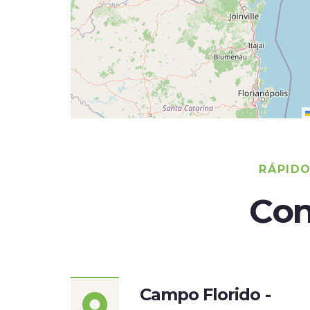
RÁPID
Con
Campo Florido -