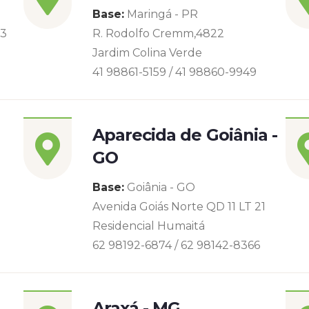
Base:
Maringá - PR
93
R. Rodolfo Cremm,4822
Jardim Colina Verde
41 98861-5159 / 41 98860-9949
Aparecida de Goiânia -
GO
Base:
Goiânia - GO
Avenida Goiás Norte QD 11 LT 21
Residencial Humaitá
62 98192-6874 / 62 98142-8366
Araxá - MG