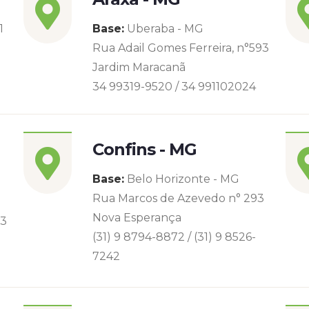
1
Base:
Uberaba - MG
Rua Adail Gomes Ferreira, n°593
Jardim Maracanã
34 99319-9520 / 34 991102024
Confins - MG
Base:
Belo Horizonte - MG
Rua Marcos de Azevedo n° 293
Nova Esperança
93
(31) 9 8794-8872 / (31) 9 8526-
7242