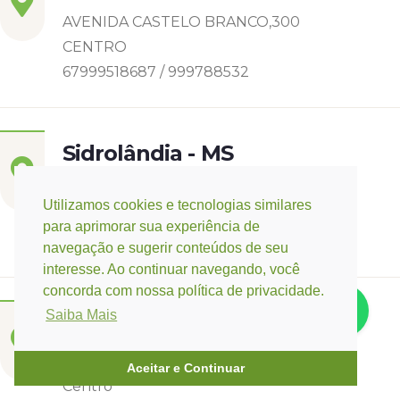
AVENIDA CASTELO BRANCO,300
CENTRO
67999518687 / 999788532
Sidrolândia - MS
RUA DIOGO CUNHA
Utilizamos cookies e tecnologias similares
CASCATINHA I
para aprimorar sua experiência de
6799142-8006
navegação e sugerir conteúdos de seu
interesse. Ao continuar navegando, você
concorda com nossa política de privacidade.
Saiba Mais
Três Lagoas - MS
Rua Eurídice Chagas Cruz, 2675
Aceitar e Continuar
Centro