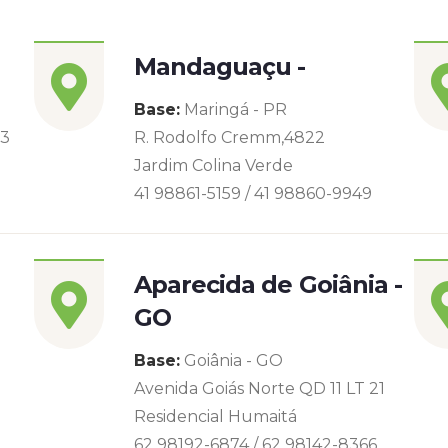
Mandaguaçu -
Base:
Maringá - PR
93
R. Rodolfo Cremm,4822
Jardim Colina Verde
41 98861-5159 / 41 98860-9949
Aparecida de Goiânia -
GO
Base:
Goiânia - GO
Avenida Goiás Norte QD 11 LT 21
Residencial Humaitá
62 98192-6874 / 62 98142-8366