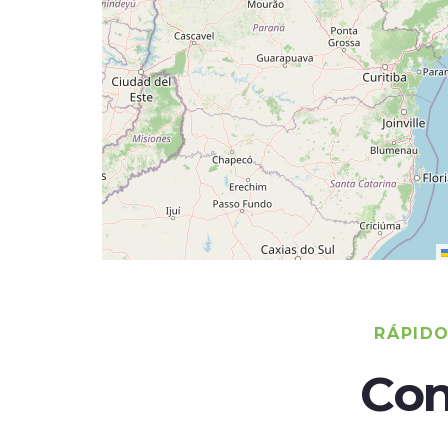
RÁPID
Con