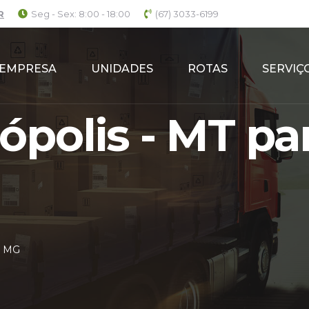
R
Seg - Sex: 8:00 - 18:00
(67) 3033-6199
EMPRESA
UNIDADES
ROTAS
SERVIÇ
polis - MT par
- MG