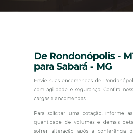
De Rondonópolis - 
para Sabará - MG
Envie suas encomendas de Rondonópoli
com agilidade e segurança. Confira noss
cargas e encomendas.
Para solicitar uma cotação, informe a
quantidade de volumes e demais detal
sofrer alteração após a conferência