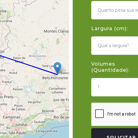
Largura (cm):
Volumes
(Quantidade):
1
SOLICITAR