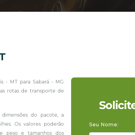
MT
s - MT para Sabará - MG
as rotas de transporte de
Solici
s dimensões do pacote, a
hes. Os valores poderão
Seu Nome:
 de peso e tamanhos dos