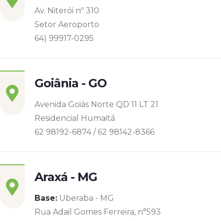
Av. Niterói nº 310
Setor Aeroporto
64) 99917-0295
Goiânia - GO
Avenida Goiás Norte QD 11 LT 21
Residencial Humaitá
62 98192-6874 / 62 98142-8366
Araxá - MG
Base:
Uberaba - MG
Rua Adail Gomes Ferreira, n°593