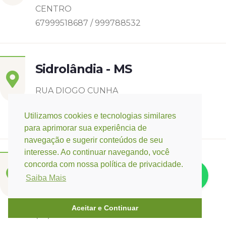
CENTRO
67999518687 / 999788532
Sidrolândia - MS
RUA DIOGO CUNHA
CASCATINHA I
Utilizamos cookies e tecnologias similares
6799142-8006
para aprimorar sua experiência de
navegação e sugerir conteúdos de seu
interesse. Ao continuar navegando, você
Três Lagoas - MS
concorda com nossa política de privacidade.
Saiba Mais
Rua Eurídice Chagas Cruz, 2675
Centro
Aceitar e Continuar
(67) 9 9249-5406