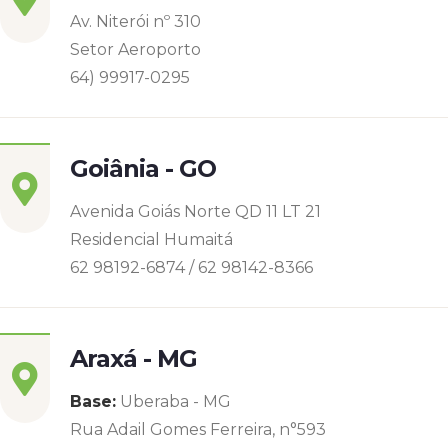
Av. Niterói nº 310
Setor Aeroporto
64) 99917-0295
Goiânia - GO
Avenida Goiás Norte QD 11 LT 21
Residencial Humaitá
62 98192-6874 / 62 98142-8366
Araxá - MG
Base:
Uberaba - MG
Rua Adail Gomes Ferreira, n°593