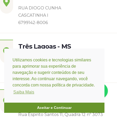
RUA DIOGO CUNHA
CASCATINHA I
6799142-8006
Três Lagoas - MS
Rua Eurídice Chagas Cruz, 2675
Utilizamos cookies e tecnologias similares
Centro
para aprimorar sua experiência de
(67) 9 9249-5406
navegação e sugerir conteúdos de seu
interesse. Ao continuar navegando, você
concorda com nossa política de privacidade.
Saiba Mais
Campo Verde - MT
Base:
Rondonópolis - MT
Aceitar e Continuar
Rua Espirito Santos 11, Quadra 12 nº 3073