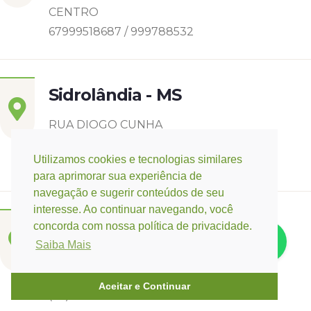
CENTRO
67999518687 / 999788532
Sidrolândia - MS
RUA DIOGO CUNHA
CASCATINHA I
Utilizamos cookies e tecnologias similares
6799142-8006
para aprimorar sua experiência de
navegação e sugerir conteúdos de seu
interesse. Ao continuar navegando, você
Três Lagoas - MS
concorda com nossa política de privacidade.
Saiba Mais
Rua Eurídice Chagas Cruz, 2675
Centro
Aceitar e Continuar
(67) 9 9249-5406