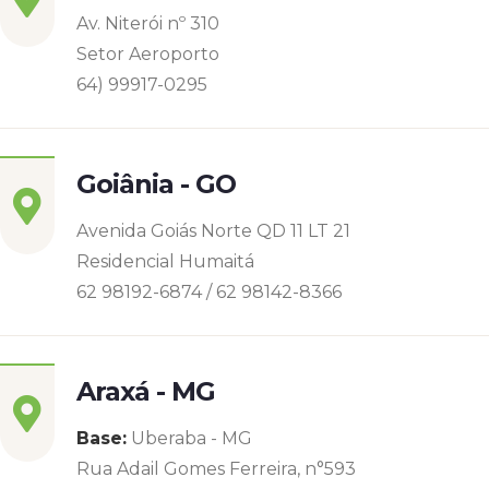
Av. Niterói nº 310
Setor Aeroporto
64) 99917-0295
Goiânia - GO
Avenida Goiás Norte QD 11 LT 21
Residencial Humaitá
62 98192-6874 / 62 98142-8366
Araxá - MG
Base:
Uberaba - MG
Rua Adail Gomes Ferreira, n°593