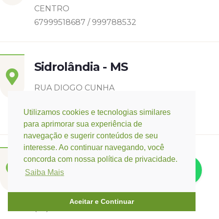
CENTRO
67999518687 / 999788532
Sidrolândia - MS
RUA DIOGO CUNHA
CASCATINHA I
Utilizamos cookies e tecnologias similares
6799142-8006
para aprimorar sua experiência de
navegação e sugerir conteúdos de seu
interesse. Ao continuar navegando, você
Três Lagoas - MS
concorda com nossa política de privacidade.
Saiba Mais
Rua Eurídice Chagas Cruz, 2675
Centro
Aceitar e Continuar
(67) 9 9249-5406