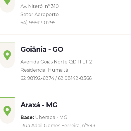
Av. Niterói nº 310
Setor Aeroporto
64) 99917-0295
Goiânia - GO
Avenida Goiás Norte QD 11 LT 21
Residencial Humaitá
62 98192-6874 / 62 98142-8366
Araxá - MG
Base:
Uberaba - MG
Rua Adail Gomes Ferreira, n°593