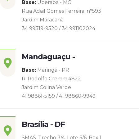
Base:
Uberaba - MG
Rua Adail Gomes Ferreira, n°593
Jardim Maracanã
34 99319-9520 / 34 991102024
Mandaguaçu -
Base:
Maringá - PR
R. Rodolfo Cremm,4822
Jardim Colina Verde
41 98861-5159 / 41 98860-9949
Brasília - DF
SMAS, Trecho 3/4, Lote 5/6, Box 1