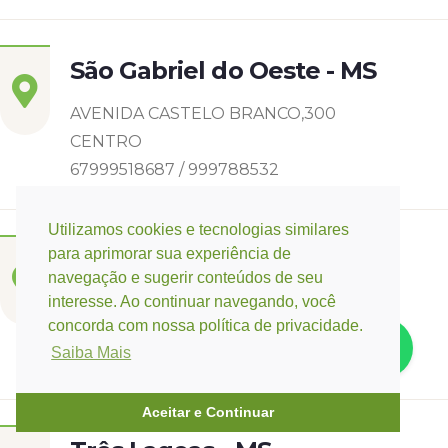
São Gabriel do Oeste - MS
AVENIDA CASTELO BRANCO,300
CENTRO
67999518687 / 999788532
Utilizamos cookies e tecnologias similares
para aprimorar sua experiência de
Sidrolândia - MS
navegação e sugerir conteúdos de seu
interesse. Ao continuar navegando, você
RUA DIOGO CUNHA
concorda com nossa política de privacidade.
CASCATINHA I
Saiba Mais
6799142-8006
Aceitar e Continuar