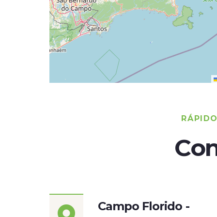
RÁPID
Con
Campo Florido -