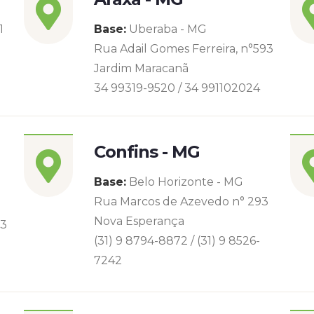
1
Base:
Uberaba - MG
Rua Adail Gomes Ferreira, n°593
Jardim Maracanã
34 99319-9520 / 34 991102024
Confins - MG
Base:
Belo Horizonte - MG
Rua Marcos de Azevedo n° 293
Nova Esperança
93
(31) 9 8794-8872 / (31) 9 8526-
7242