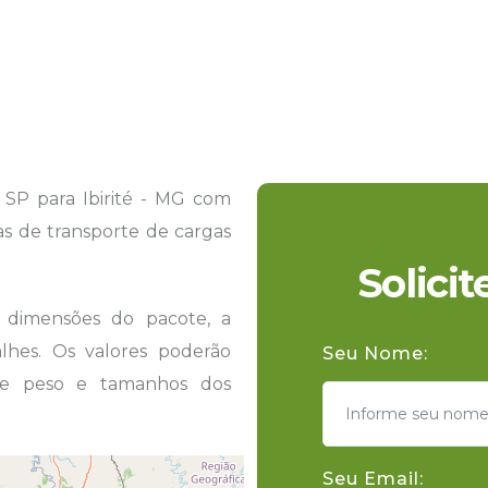
SP para Ibirité - MG com
tas de transporte de cargas
Solici
s dimensões do pacote, a
hes. Os valores poderão
Seu Nome:
 de peso e tamanhos dos
Seu Email: