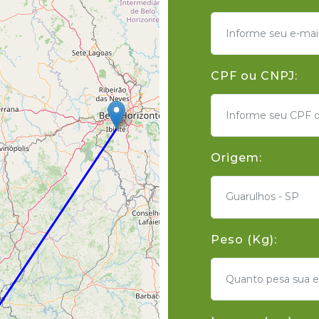
CPF ou CNPJ:
Origem:
Guarulhos - SP
Peso (Kg):