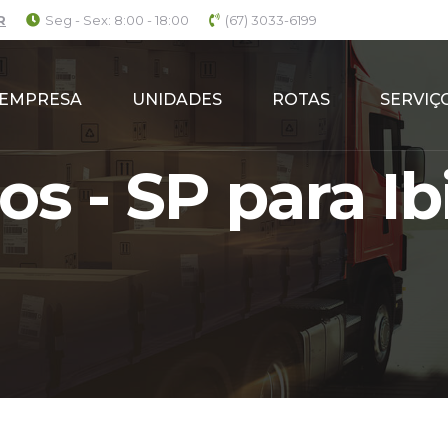
R
Seg - Sex: 8:00 - 18:00
(67) 3033-6199
EMPRESA
UNIDADES
ROTAS
SERVIÇ
s - SP para Ibi