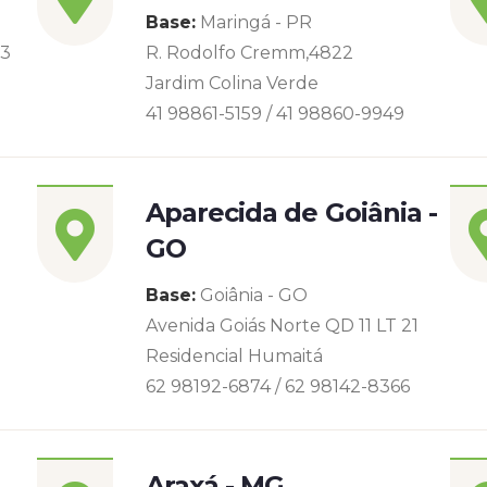
Base:
Maringá - PR
93
R. Rodolfo Cremm,4822
Jardim Colina Verde
41 98861-5159 / 41 98860-9949
Aparecida de Goiânia -
GO
Base:
Goiânia - GO
Avenida Goiás Norte QD 11 LT 21
Residencial Humaitá
62 98192-6874 / 62 98142-8366
Araxá - MG