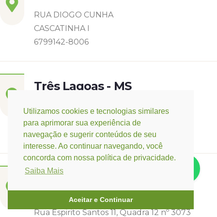
RUA DIOGO CUNHA
CASCATINHA I
6799142-8006
Três Lagoas - MS
Rua Eurídice Chagas Cruz, 2675
Utilizamos cookies e tecnologias similares
Centro
para aprimorar sua experiência de
(67) 9 9249-5406
navegação e sugerir conteúdos de seu
interesse. Ao continuar navegando, você
concorda com nossa política de privacidade.
Saiba Mais
Campo Verde - MT
Base:
Rondonópolis - MT
Aceitar e Continuar
Rua Espirito Santos 11, Quadra 12 nº 3073