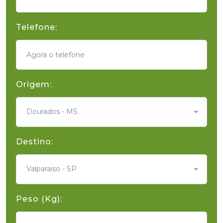
Telefone:
Origem:
Dourados - MS
Destino:
Valparaiso - SP
Peso (Kg):