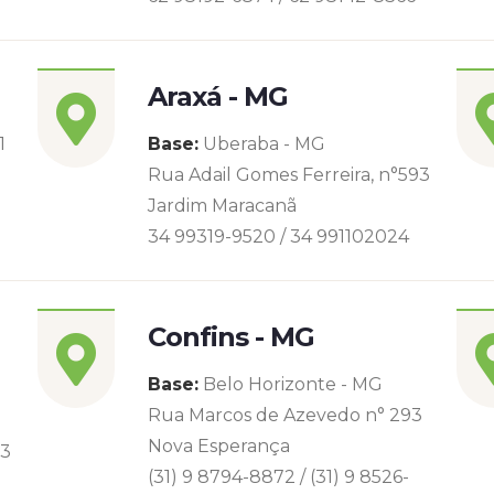
Araxá - MG
1
Base:
Uberaba - MG
Rua Adail Gomes Ferreira, n°593
Jardim Maracanã
34 99319-9520 / 34 991102024
Confins - MG
Base:
Belo Horizonte - MG
Rua Marcos de Azevedo n° 293
Nova Esperança
93
(31) 9 8794-8872 / (31) 9 8526-