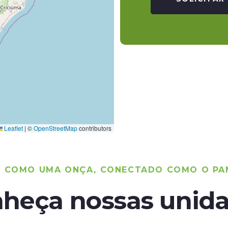
Leaflet
|
©
OpenStreetMap
contributors
O COMO UMA ONÇA, CONECTADO COMO O PA
heça nossas unid