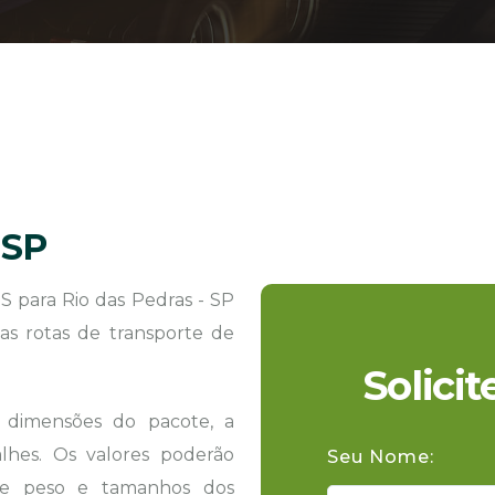
 SP
 para Rio das Pedras - SP
as rotas de transporte de
Solici
s dimensões do pacote, a
hes. Os valores poderão
Seu Nome:
 de peso e tamanhos dos