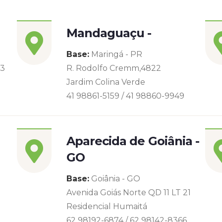
Mandaguaçu -
Base:
Maringá - PR
93
R. Rodolfo Cremm,4822
Jardim Colina Verde
41 98861-5159 / 41 98860-9949
Aparecida de Goiânia -
GO
Base:
Goiânia - GO
Avenida Goiás Norte QD 11 LT 21
Residencial Humaitá
62 98192-6874 / 62 98142-8366