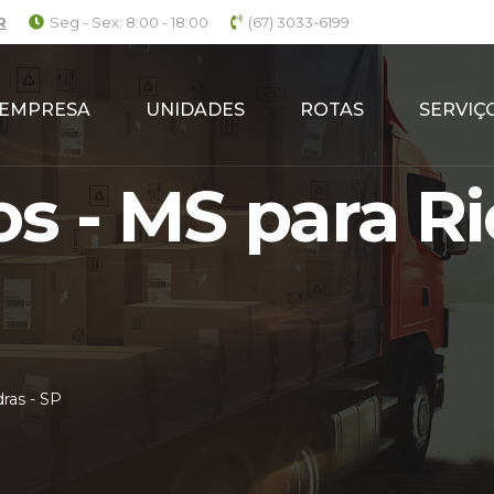
R
Seg - Sex: 8:00 - 18:00
(67) 3033-6199
EMPRESA
UNIDADES
ROTAS
SERVIÇ
s - MS para Ri
ras - SP