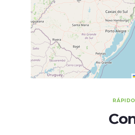
RÁPID
Con