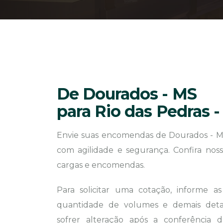
De Dourados - MS
para Rio das Pedras -
Envie suas encomendas de Dourados - MS
com agilidade e segurança. Confira noss
cargas e encomendas.
Para solicitar uma cotação, informe a
quantidade de volumes e demais detal
sofrer alteração após a conferência