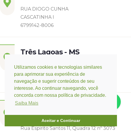
RUA DIOGO CUNHA
CASCATINHA I
6799142-8006
Três Lagoas - MS
Rua Eurídice Chagas Cruz, 2675
Utilizamos cookies e tecnologias similares
Centro
para aprimorar sua experiência de
(67) 9 9249-5406
navegação e sugerir conteúdos de seu
interesse. Ao continuar navegando, você
concorda com nossa política de privacidade.
Saiba Mais
Campo Verde - MT
Base:
Rondonópolis - MT
Aceitar e Continuar
Rua Espirito Santos 11, Quadra 12 nº 3073