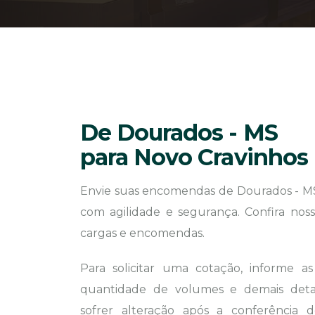
De Dourados - MS
para Novo Cravinhos 
Envie suas encomendas de Dourados - MS
com agilidade e segurança. Confira noss
cargas e encomendas.
Para solicitar uma cotação, informe a
quantidade de volumes e demais detal
sofrer alteração após a conferência