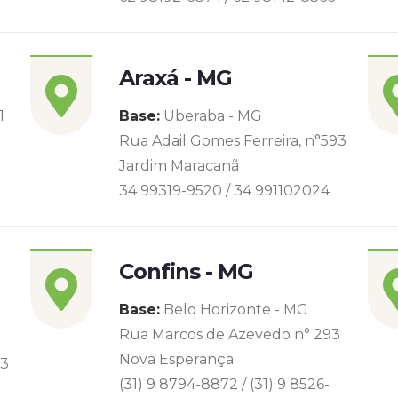
Araxá - MG
1
Base:
Uberaba - MG
Rua Adail Gomes Ferreira, n°593
Jardim Maracanã
34 99319-9520 / 34 991102024
Confins - MG
Base:
Belo Horizonte - MG
Rua Marcos de Azevedo n° 293
Nova Esperança
93
(31) 9 8794-8872 / (31) 9 8526-