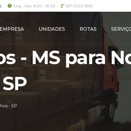
R
Seg - Sex: 8:00 - 18:00
(67) 3033-6199
EMPRESA
UNIDADES
ROTAS
SERVIÇ
s - MS para N
 SP
hos - SP