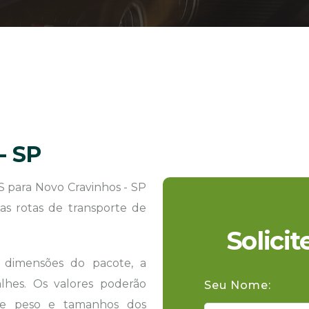
- SP
 para Novo Cravinhos - SP
as rotas de transporte de
Solici
s dimensões do pacote, a
hes. Os valores poderão
Seu Nome:
 de peso e tamanhos dos