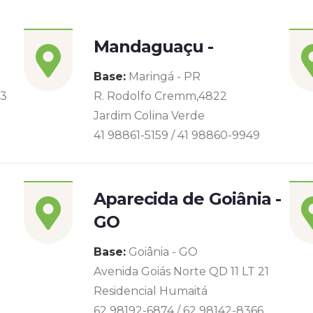
Mandaguaçu -
Base:
Maringá - PR
93
R. Rodolfo Cremm,4822
Jardim Colina Verde
41 98861-5159 / 41 98860-9949
Aparecida de Goiânia -
GO
Base:
Goiânia - GO
Avenida Goiás Norte QD 11 LT 21
Residencial Humaitá
62 98192-6874 / 62 98142-8366