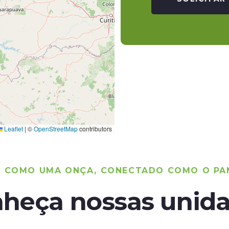
Leaflet
|
©
OpenStreetMap
contributors
O COMO UMA ONÇA, CONECTADO COMO O PA
heça nossas unid