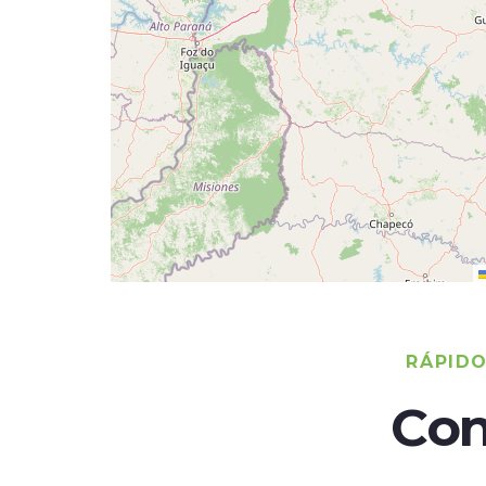
RÁPID
Con