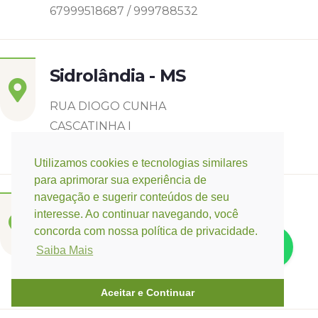
67999518687 / 999788532
Sidrolândia - MS
RUA DIOGO CUNHA
CASCATINHA I
6799142-8006
Utilizamos cookies e tecnologias similares
para aprimorar sua experiência de
navegação e sugerir conteúdos de seu
Três Lagoas - MS
interesse. Ao continuar navegando, você
concorda com nossa política de privacidade.
Rua Eurídice Chagas Cruz, 2675
Saiba Mais
Centro
(67) 9 9249-5406
Aceitar e Continuar