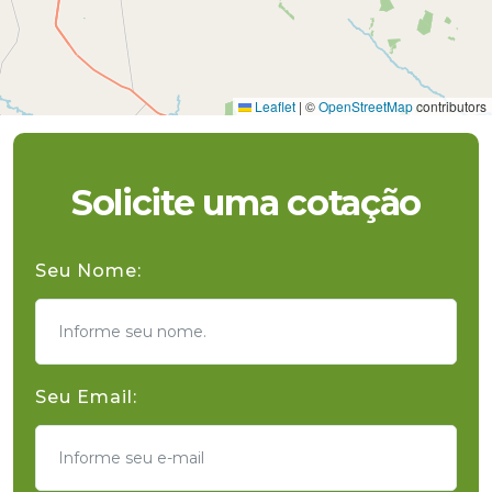
Leaflet
|
©
OpenStreetMap
contributors
Solicite uma cotação
Seu Nome:
Seu Email: