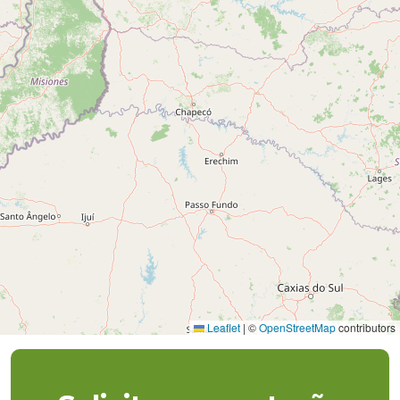
Leaflet
|
©
OpenStreetMap
contributors