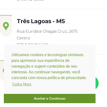
Três Lagoas - MS
Rua Eurídice Chagas Cruz, 2675
Centro
(67) 9 9249-5406
Utilizamos cookies e tecnologias similares
para aprimorar sua experiência de
Campo Verde - MT
navegação e sugerir conteúdos de seu
interesse. Ao continuar navegando, você
Base:
Rondonópolis - MT
concorda com nossa política de privacidade.
Rua Espirito Santos 11, Quadra 12 nº 3073
Saiba Mais
Jardim Belo Horizonte
(66) 3421-3741 / (66) 9 9647-0475
Aceitar e Continuar