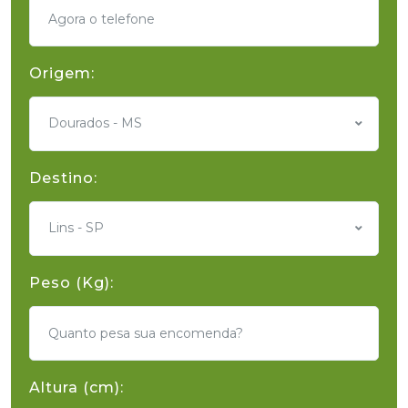
Origem:
Dourados - MS
Destino:
Lins - SP
Peso (Kg):
Altura (cm):