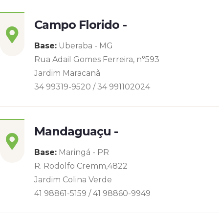
Campo Florido -
Base:
Uberaba - MG
Rua Adail Gomes Ferreira, n°593
Jardim Maracanã
34 99319-9520 / 34 991102024
Mandaguaçu -
Base:
Maringá - PR
R. Rodolfo Cremm,4822
Jardim Colina Verde
41 98861-5159 / 41 98860-9949