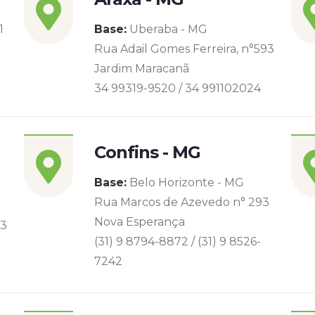
1
Base:
Uberaba - MG
Rua Adail Gomes Ferreira, n°593
Jardim Maracanã
34 99319-9520 / 34 991102024
Confins - MG
Base:
Belo Horizonte - MG
Rua Marcos de Azevedo n° 293
Nova Esperança
93
(31) 9 8794-8872 / (31) 9 8526-
7242