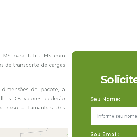
- MS para Juti - MS com
tas de transporte de cargas
Solici
s dimensões do pacote, a
hes. Os valores poderão
Seu Nome:
 de peso e tamanhos dos
Seu Email: