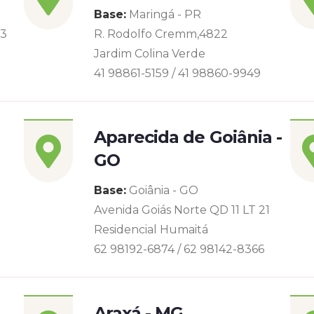
Base:
Maringá - PR
93
R. Rodolfo Cremm,4822
Jardim Colina Verde
41 98861-5159 / 41 98860-9949
Aparecida de Goiânia -
GO
Base:
Goiânia - GO
Avenida Goiás Norte QD 11 LT 21
Residencial Humaitá
62 98192-6874 / 62 98142-8366
Araxá - MG