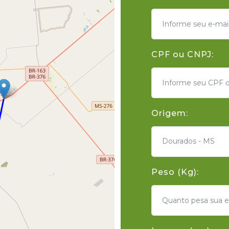
CPF ou CNPJ:
Origem:
Dourados - MS
Peso (Kg):