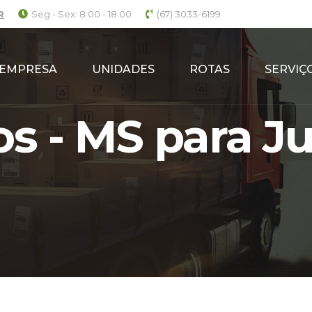
R
Seg - Sex: 8:00 - 18:00
(67) 3033-6199
EMPRESA
UNIDADES
ROTAS
SERVIÇ
 - MS para Ju