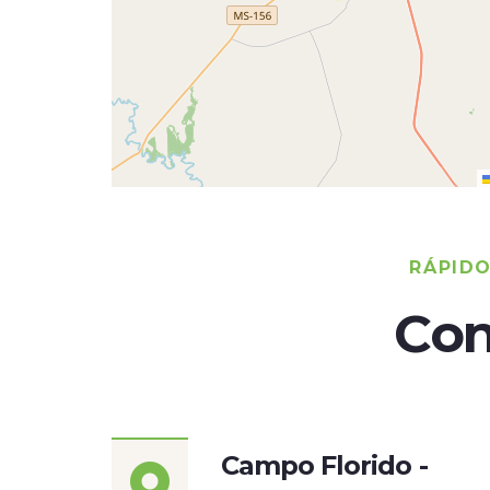
RÁPID
Con
Campo Florido -