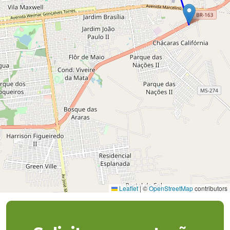
Leaflet
|
©
OpenStreetMap
contributors