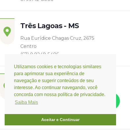
Três Lagoas - MS
Rua Eurídice Chagas Cruz, 2675
Centro
(67) 9 9249-5406
Utilizamos cookies e tecnologias similares
para aprimorar sua experiência de
Campo Verde - MT
navegação e sugerir conteúdos de seu
interesse. Ao continuar navegando, você
Base:
Rondonópolis - MT
concorda com nossa política de privacidade.
Rua Espirito Santos 11, Quadra 12 nº 3073
Saiba Mais
Jardim Belo Horizonte
(66) 3421-3741 / (66) 9 9647-0475
Aceitar e Continuar