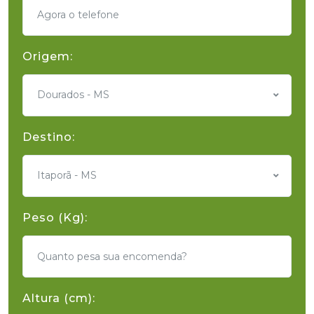
Origem:
Dourados - MS
Destino:
Itaporã - MS
Peso (Kg):
Altura (cm):