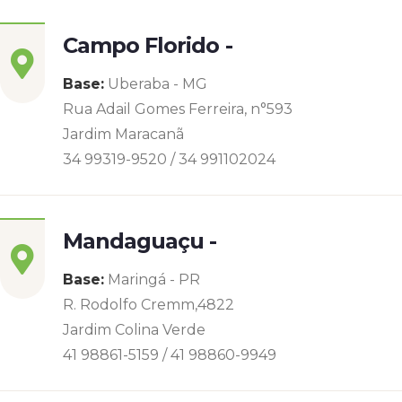
Campo Florido -
Base:
Uberaba - MG
Rua Adail Gomes Ferreira, n°593
Jardim Maracanã
34 99319-9520 / 34 991102024
Mandaguaçu -
Base:
Maringá - PR
R. Rodolfo Cremm,4822
Jardim Colina Verde
41 98861-5159 / 41 98860-9949