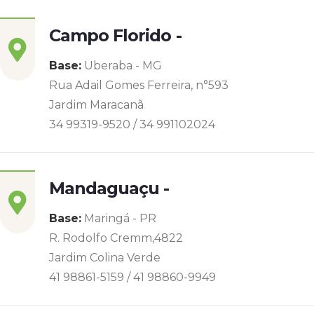
Campo Florido -
Base:
Uberaba - MG
Rua Adail Gomes Ferreira, n°593
Jardim Maracanã
34 99319-9520 / 34 991102024
Mandaguaçu -
Base:
Maringá - PR
R. Rodolfo Cremm,4822
Jardim Colina Verde
41 98861-5159 / 41 98860-9949