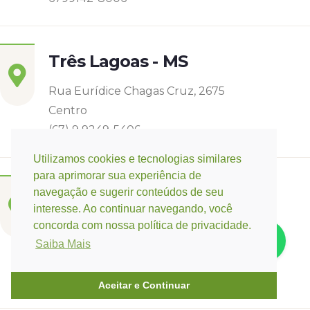
Três Lagoas - MS
Rua Eurídice Chagas Cruz, 2675
Centro
(67) 9 9249-5406
Utilizamos cookies e tecnologias similares
para aprimorar sua experiência de
Campo Verde - MT
navegação e sugerir conteúdos de seu
interesse. Ao continuar navegando, você
Base:
Rondonópolis - MT
concorda com nossa política de privacidade.
Rua Espirito Santos 11, Quadra 12 nº 3073
Saiba Mais
Jardim Belo Horizonte
(66) 3421-3741 / (66) 9 9647-0475
Aceitar e Continuar