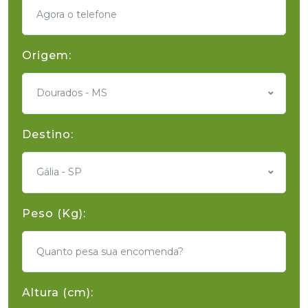
Origem:
Dourados - MS
Destino:
Gália - SP
Peso (Kg):
Altura (cm):