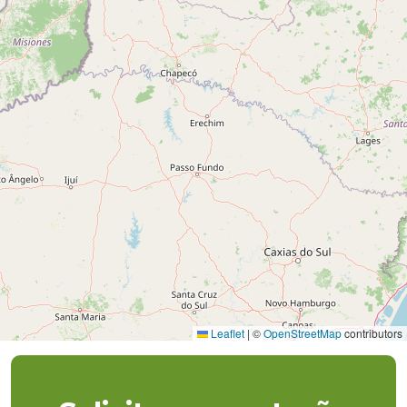
Leaflet
|
©
OpenStreetMap
contributors