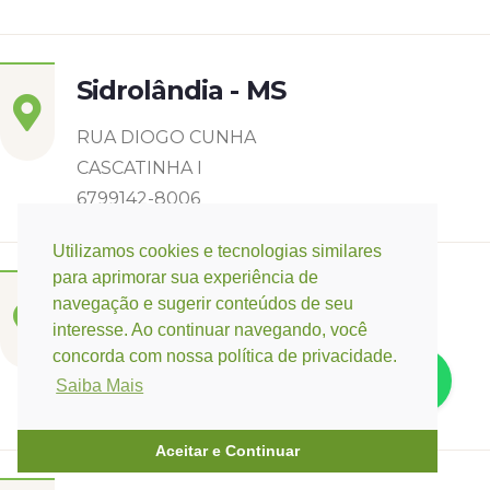
Sidrolândia - MS
RUA DIOGO CUNHA
CASCATINHA I
6799142-8006
Utilizamos cookies e tecnologias similares
para aprimorar sua experiência de
Três Lagoas - MS
navegação e sugerir conteúdos de seu
interesse. Ao continuar navegando, você
Rua Eurídice Chagas Cruz, 2675
concorda com nossa política de privacidade.
Centro
Saiba Mais
(67) 9 9249-5406
Aceitar e Continuar