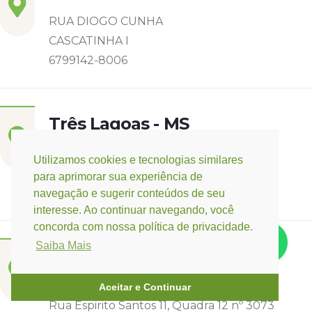
RUA DIOGO CUNHA
CASCATINHA I
6799142-8006
Três Lagoas - MS
Rua Eurídice Chagas Cruz, 2675
Utilizamos cookies e tecnologias similares
Centro
para aprimorar sua experiência de
(67) 9 9249-5406
navegação e sugerir conteúdos de seu
interesse. Ao continuar navegando, você
concorda com nossa política de privacidade.
Saiba Mais
Campo Verde - MT
Base:
Rondonópolis - MT
Aceitar e Continuar
Rua Espirito Santos 11, Quadra 12 nº 3073