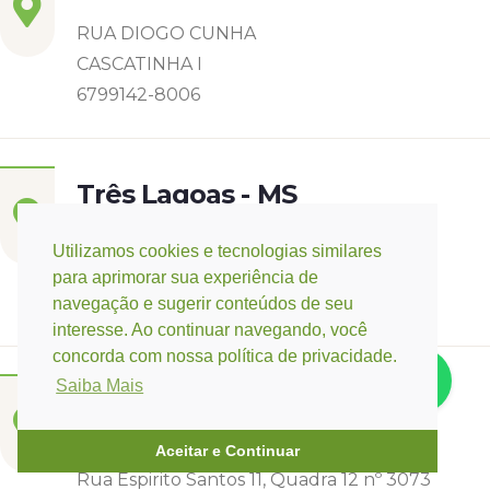
RUA DIOGO CUNHA
CASCATINHA I
6799142-8006
Três Lagoas - MS
Rua Eurídice Chagas Cruz, 2675
Utilizamos cookies e tecnologias similares
Centro
para aprimorar sua experiência de
(67) 9 9249-5406
navegação e sugerir conteúdos de seu
interesse. Ao continuar navegando, você
concorda com nossa política de privacidade.
Saiba Mais
Campo Verde - MT
Base:
Rondonópolis - MT
Aceitar e Continuar
Rua Espirito Santos 11, Quadra 12 nº 3073