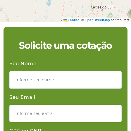
Leaflet
|
©
OpenStreetMap
contributors
Solicite uma cotação
Seu Nome:
Seu Email:
CPF ou CNPJ: