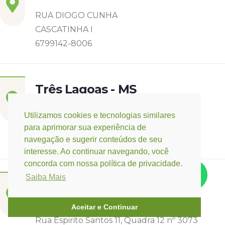
RUA DIOGO CUNHA
CASCATINHA I
6799142-8006
Três Lagoas - MS
Rua Eurídice Chagas Cruz, 2675
Utilizamos cookies e tecnologias similares
Centro
para aprimorar sua experiência de
(67) 9 9249-5406
navegação e sugerir conteúdos de seu
interesse. Ao continuar navegando, você
concorda com nossa política de privacidade.
Saiba Mais
Campo Verde - MT
Base:
Rondonópolis - MT
Aceitar e Continuar
Rua Espirito Santos 11, Quadra 12 nº 3073