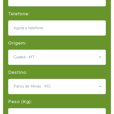
Telefone:
Origem:
Cuiabá - MT
Destino:
Patos de Minas - MG
Peso (Kg):