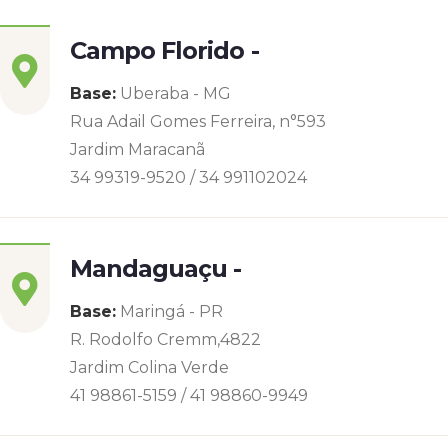
Campo Florido -
Base:
Uberaba - MG
Rua Adail Gomes Ferreira, n°593
Jardim Maracanã
34 99319-9520 / 34 991102024
Mandaguaçu -
Base:
Maringá - PR
R. Rodolfo Cremm,4822
Jardim Colina Verde
41 98861-5159 / 41 98860-9949