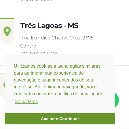
Três Lagoas - MS
Rua Eurídice Chagas Cruz, 2675
Centro
(67) 9 9249-5406
Utilizamos cookies e tecnologias similares
para aprimorar sua experiência de
Campo Verde - MT
navegação e sugerir conteúdos de seu
interesse. Ao continuar navegando, você
Base:
Rondonópolis - MT
concorda com nossa política de privacidade.
Rua Espirito Santos 11, Quadra 12 nº 3073
Saiba Mais
Jardim Belo Horizonte
(66) 3421-3741 / (66) 9 9647-0475
Aceitar e Continuar