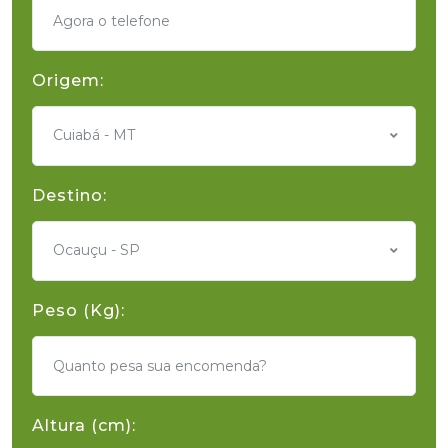
Origem:
Cuiabá - MT
Destino:
Ocauçu - SP
Peso (Kg):
Altura (cm):