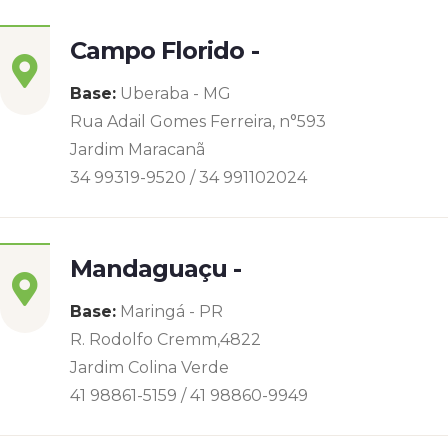
Campo Florido -
Base:
Uberaba - MG
Rua Adail Gomes Ferreira, n°593
Jardim Maracanã
34 99319-9520 / 34 991102024
Mandaguaçu -
Base:
Maringá - PR
R. Rodolfo Cremm,4822
Jardim Colina Verde
41 98861-5159 / 41 98860-9949