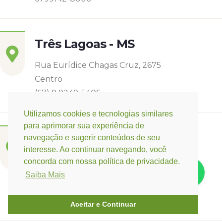
Três Lagoas - MS
Rua Eurídice Chagas Cruz, 2675
Centro
(67) 9 9249-5406
Utilizamos cookies e tecnologias similares
para aprimorar sua experiência de
Campo Verde - MT
navegação e sugerir conteúdos de seu
interesse. Ao continuar navegando, você
Base:
Rondonópolis - MT
concorda com nossa política de privacidade.
Rua Espirito Santos 11, Quadra 12 nº 3073
Saiba Mais
Jardim Belo Horizonte
(66) 3421-3741 / (66) 9 9647-0475
Aceitar e Continuar