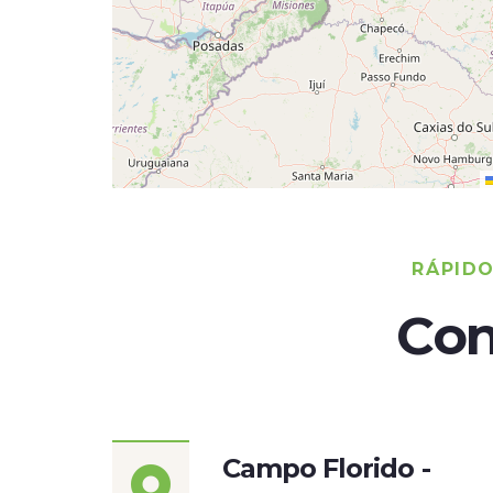
RÁPID
Con
Campo Florido -