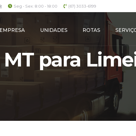
R
Seg - Sex: 8:00 - 18:00
(67) 3033-6199
EMPRESA
UNIDADES
ROTAS
SERVIÇ
 MT para Limei