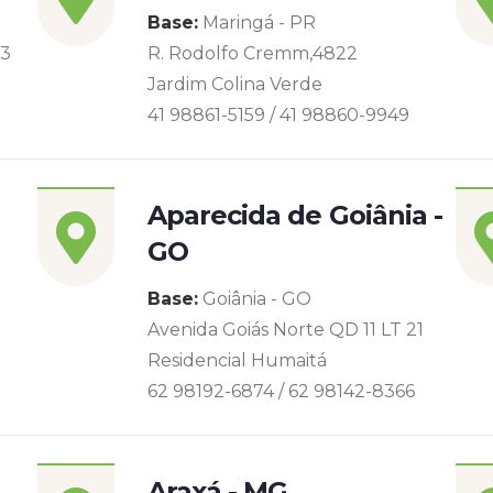
Base:
Maringá - PR
93
R. Rodolfo Cremm,4822
Jardim Colina Verde
41 98861-5159 / 41 98860-9949
Aparecida de Goiânia -
GO
Base:
Goiânia - GO
Avenida Goiás Norte QD 11 LT 21
Residencial Humaitá
62 98192-6874 / 62 98142-8366
Araxá - MG