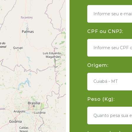
CPF ou CNPJ:
Origem:
Cuiabá - MT
Peso (Kg):