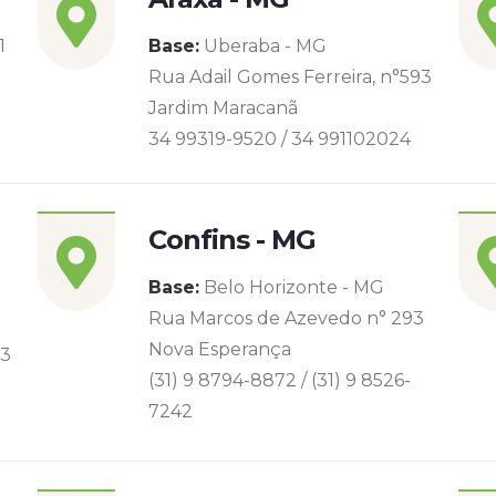
1
Base:
Uberaba - MG
Rua Adail Gomes Ferreira, n°593
Jardim Maracanã
34 99319-9520 / 34 991102024
Confins - MG
Base:
Belo Horizonte - MG
Rua Marcos de Azevedo n° 293
Nova Esperança
93
(31) 9 8794-8872 / (31) 9 8526-
7242