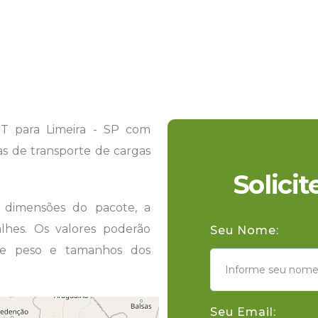
T para Limeira - SP com
tas de transporte de cargas
Solici
s dimensões do pacote, a
hes. Os valores poderão
Seu Nome:
 de peso e tamanhos dos
Seu Email: