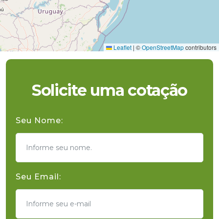
Leaflet
|
©
OpenStreetMap
contributors
Solicite uma cotação
Seu Nome:
Seu Email: