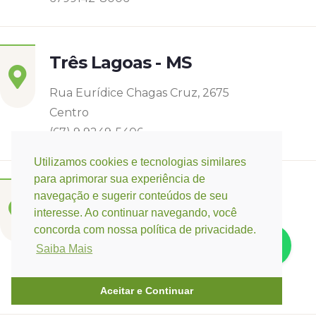
Três Lagoas - MS
Rua Eurídice Chagas Cruz, 2675
Centro
(67) 9 9249-5406
Utilizamos cookies e tecnologias similares
para aprimorar sua experiência de
Campo Verde - MT
navegação e sugerir conteúdos de seu
interesse. Ao continuar navegando, você
Base:
Rondonópolis - MT
concorda com nossa política de privacidade.
Rua Espirito Santos 11, Quadra 12 nº 3073
Saiba Mais
Jardim Belo Horizonte
(66) 3421-3741 / (66) 9 9647-0475
Aceitar e Continuar