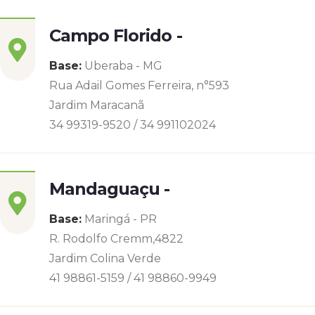
Campo Florido -
Base:
Uberaba - MG
Rua Adail Gomes Ferreira, n°593
Jardim Maracanã
34 99319-9520 / 34 991102024
Mandaguaçu -
Base:
Maringá - PR
R. Rodolfo Cremm,4822
Jardim Colina Verde
41 98861-5159 / 41 98860-9949