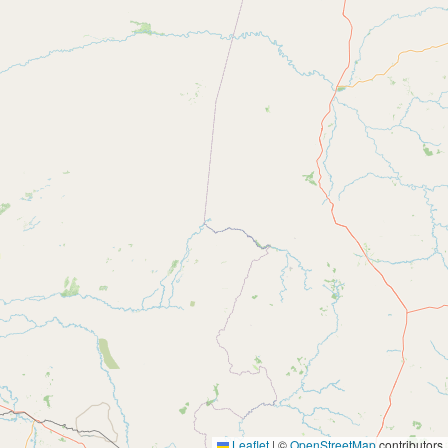
Leaflet
|
©
OpenStreetMap
contributors