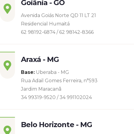
Goiânia - GO
Avenida Goiás Norte QD 11 LT 21
Residencial Humaitá
62 98192-6874 / 62 98142-8366
Araxá - MG
Base:
Uberaba - MG
Rua Adail Gomes Ferreira, n°593
Jardim Maracanã
34 99319-9520 / 34 991102024
Belo Horizonte - MG