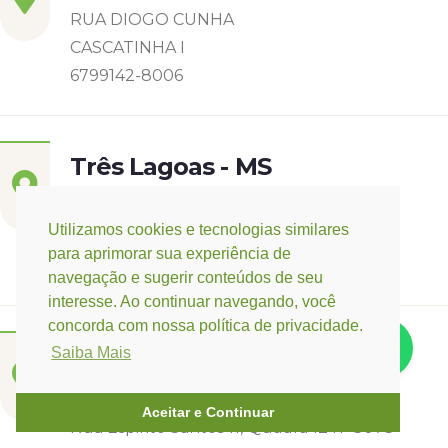
RUA DIOGO CUNHA
CASCATINHA I
6799142-8006
Três Lagoas - MS
Rua Eurídice Chagas Cruz, 2675
Utilizamos cookies e tecnologias similares
Centro
para aprimorar sua experiência de
(67) 9 9249-5406
navegação e sugerir conteúdos de seu
interesse. Ao continuar navegando, você
concorda com nossa política de privacidade.
Campo Verde - MT
Saiba Mais
Base:
Rondonópolis - MT
Aceitar e Continuar
Rua Espirito Santos 11, Quadra 12 nº 3073