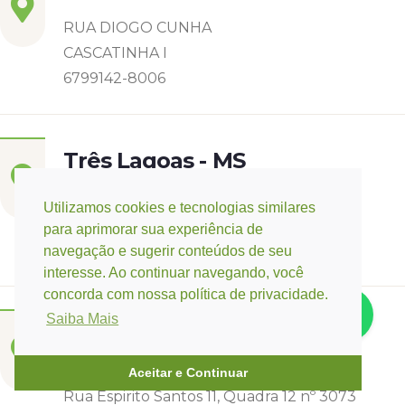
RUA DIOGO CUNHA
CASCATINHA I
6799142-8006
Três Lagoas - MS
Rua Eurídice Chagas Cruz, 2675
Utilizamos cookies e tecnologias similares
Centro
para aprimorar sua experiência de
(67) 9 9249-5406
navegação e sugerir conteúdos de seu
interesse. Ao continuar navegando, você
concorda com nossa política de privacidade.
Saiba Mais
Campo Verde - MT
Base:
Rondonópolis - MT
Aceitar e Continuar
Rua Espirito Santos 11, Quadra 12 nº 3073