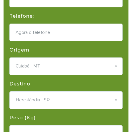
Telefone:
Origem:
Cuiabá - MT
Destino:
Herculândia - SP
Peso (Kg):