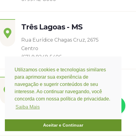
Três Lagoas - MS
Rua Eurídice Chagas Cruz, 2675
Centro
(67) 9 9249-5406
Utilizamos cookies e tecnologias similares
para aprimorar sua experiência de
Campo Verde - MT
navegação e sugerir conteúdos de seu
interesse. Ao continuar navegando, você
Base:
Rondonópolis - MT
concorda com nossa política de privacidade.
Rua Espirito Santos 11, Quadra 12 nº 3073
Saiba Mais
Jardim Belo Horizonte
(66) 3421-3741 / (66) 9 9647-0475
Aceitar e Continuar