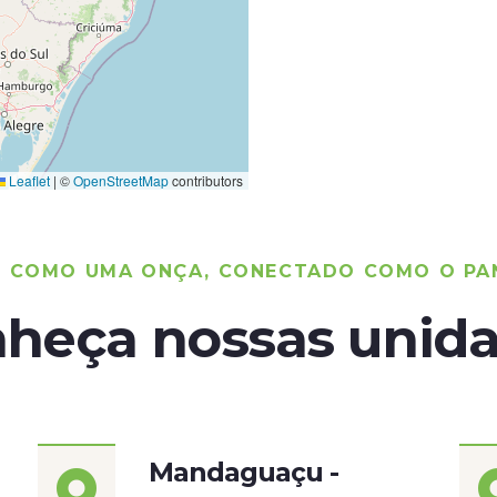
Leaflet
|
©
OpenStreetMap
contributors
O COMO UMA ONÇA, CONECTADO COMO O PA
heça nossas unid
Mandaguaçu -