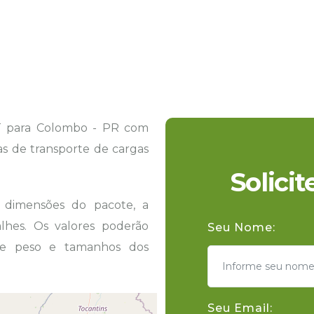
T para Colombo - PR com
tas de transporte de cargas
Solici
s dimensões do pacote, a
hes. Os valores poderão
Seu Nome:
 de peso e tamanhos dos
Seu Email: