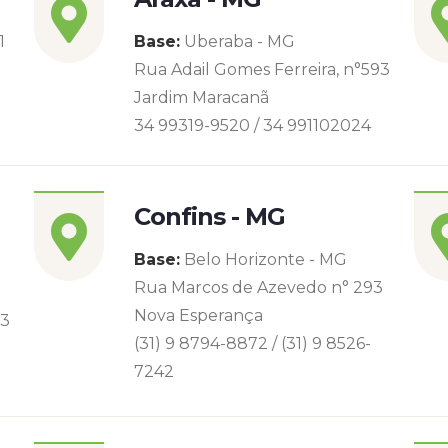
1
Base:
Uberaba - MG
Rua Adail Gomes Ferreira, n°593
Jardim Maracanã
34 99319-9520 / 34 991102024
Confins - MG
Base:
Belo Horizonte - MG
Rua Marcos de Azevedo n° 293
Nova Esperança
93
(31) 9 8794-8872 / (31) 9 8526-
7242