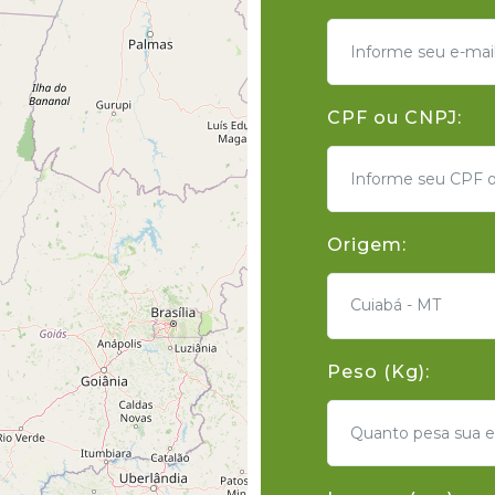
CPF ou CNPJ:
Origem:
Cuiabá - MT
Peso (Kg):