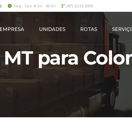
R
Seg - Sex: 8:00 - 18:00
(67) 3033-6199
EMPRESA
UNIDADES
ROTAS
SERVIÇ
- MT para Colo