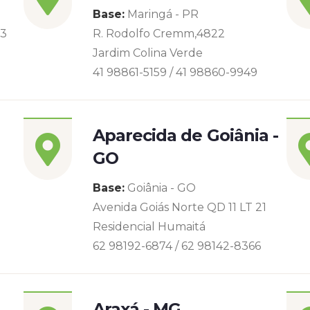
Base:
Maringá - PR
93
R. Rodolfo Cremm,4822
Jardim Colina Verde
41 98861-5159 / 41 98860-9949
Aparecida de Goiânia -
GO
Base:
Goiânia - GO
Avenida Goiás Norte QD 11 LT 21
Residencial Humaitá
62 98192-6874 / 62 98142-8366
Araxá - MG