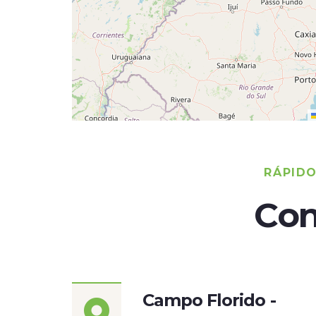
RÁPID
Con
Campo Florido -