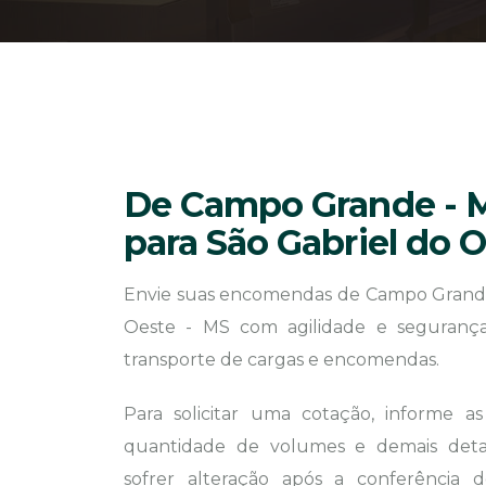
De Campo Grande - 
para São Gabriel do 
Envie suas encomendas de Campo Grande
Oeste - MS com agilidade e segurança.
transporte de cargas e encomendas.
Para solicitar uma cotação, informe a
quantidade de volumes e demais detal
sofrer alteração após a conferência