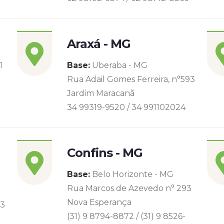
Araxá - MG
1
Base:
Uberaba - MG
Rua Adail Gomes Ferreira, n°593
Jardim Maracanã
34 99319-9520 / 34 991102024
Confins - MG
Base:
Belo Horizonte - MG
Rua Marcos de Azevedo n° 293
Nova Esperança
93
(31) 9 8794-8872 / (31) 9 8526-