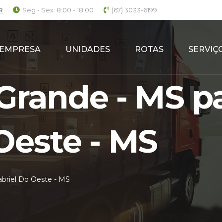
R
Seg - Sex: 8:00 - 18:00
(67) 3033-6199
EMPRESA
UNIDADES
ROTAS
SERVIÇ
rande - MS pa
Oeste - MS
briel Do Oeste - MS