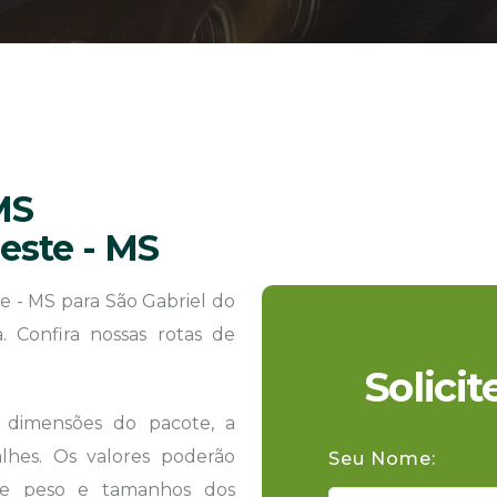
MS
Oeste - MS
 - MS para São Gabriel do
 Confira nossas rotas de
Solici
s dimensões do pacote, a
hes. Os valores poderão
Seu Nome:
 de peso e tamanhos dos