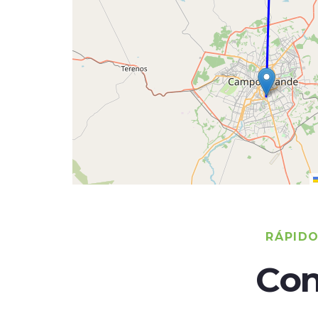
RÁPID
Con