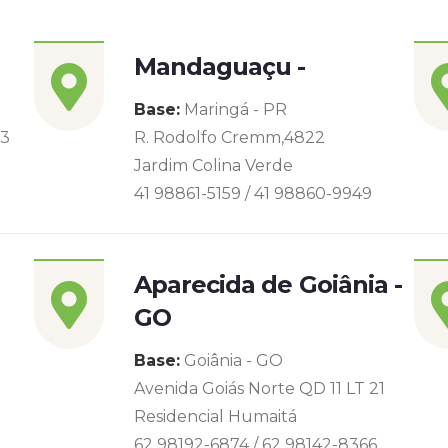
Mandaguaçu -
Base:
Maringá - PR
93
R. Rodolfo Cremm,4822
Jardim Colina Verde
41 98861-5159 / 41 98860-9949
Aparecida de Goiânia -
GO
Base:
Goiânia - GO
Avenida Goiás Norte QD 11 LT 21
Residencial Humaitá
62 98192-6874 / 62 98142-8366