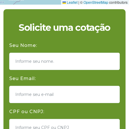
Leaflet
|
©
OpenStreetMap
contributors
Solicite uma cotação
Seu Nome:
Seu Email:
CPF ou CNPJ: