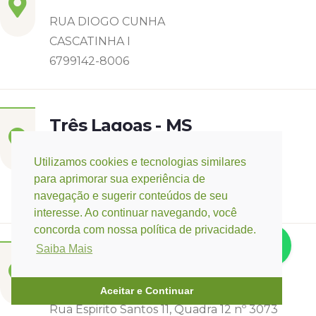
RUA DIOGO CUNHA
CASCATINHA I
6799142-8006
Três Lagoas - MS
Rua Eurídice Chagas Cruz, 2675
Utilizamos cookies e tecnologias similares
Centro
para aprimorar sua experiência de
(67) 9 9249-5406
navegação e sugerir conteúdos de seu
interesse. Ao continuar navegando, você
concorda com nossa política de privacidade.
Saiba Mais
Campo Verde - MT
Base:
Rondonópolis - MT
Aceitar e Continuar
Rua Espirito Santos 11, Quadra 12 nº 3073