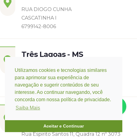
RUA DIOGO CUNHA
CASCATINHA I
6799142-8006
Três Lagoas - MS
Rua Eurídice Chagas Cruz, 2675
Utilizamos cookies e tecnologias similares
Centro
para aprimorar sua experiência de
(67) 9 9249-5406
navegação e sugerir conteúdos de seu
interesse. Ao continuar navegando, você
concorda com nossa política de privacidade.
Saiba Mais
Campo Verde - MT
Base:
Rondonópolis - MT
Aceitar e Continuar
Rua Espirito Santos 11, Quadra 12 nº 3073