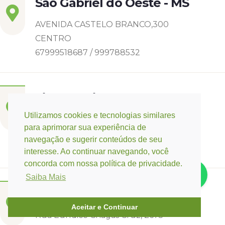
São Gabriel do Oeste - MS
AVENIDA CASTELO BRANCO,300
CENTRO
67999518687 / 999788532
Sidrolândia - MS
Utilizamos cookies e tecnologias similares
RUA DIOGO CUNHA
para aprimorar sua experiência de
CASCATINHA I
navegação e sugerir conteúdos de seu
6799142-8006
interesse. Ao continuar navegando, você
concorda com nossa política de privacidade.
Saiba Mais
Três Lagoas - MS
Aceitar e Continuar
Rua Eurídice Chagas Cruz, 2675