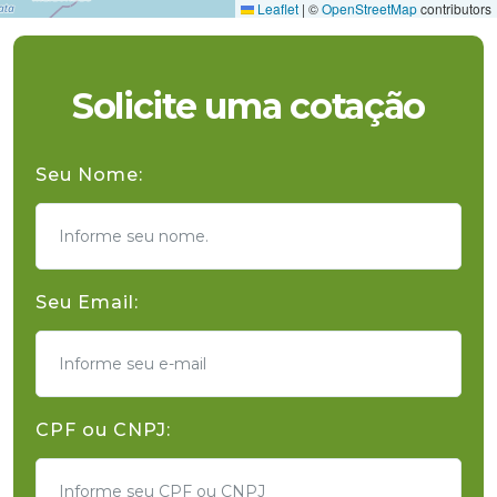
Leaflet
|
©
OpenStreetMap
contributors
Solicite uma cotação
Seu Nome:
Seu Email:
CPF ou CNPJ: