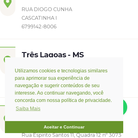
RUA DIOGO CUNHA
CASCATINHA I
6799142-8006
Três Lagoas - MS
Rua Eurídice Chagas Cruz, 2675
Utilizamos cookies e tecnologias similares
Centro
para aprimorar sua experiência de
(67) 9 9249-5406
navegação e sugerir conteúdos de seu
interesse. Ao continuar navegando, você
concorda com nossa política de privacidade.
Saiba Mais
Campo Verde - MT
Base:
Rondonópolis - MT
Aceitar e Continuar
Rua Espirito Santos 11, Quadra 12 nº 3073