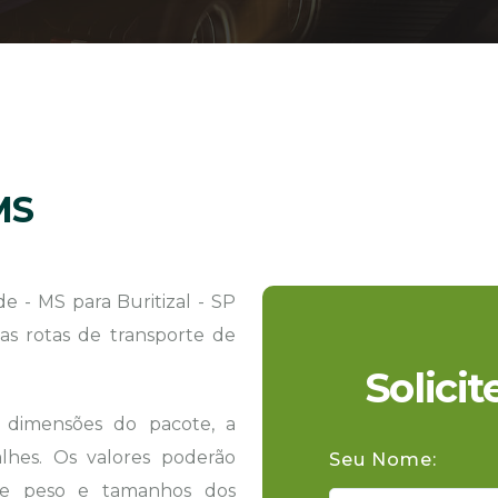
MS
 - MS para Buritizal - SP
as rotas de transporte de
Solici
s dimensões do pacote, a
hes. Os valores poderão
Seu Nome:
 de peso e tamanhos dos