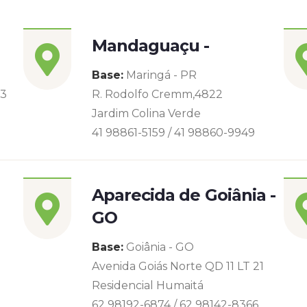
Mandaguaçu -
Base:
Maringá - PR
93
R. Rodolfo Cremm,4822
Jardim Colina Verde
41 98861-5159 / 41 98860-9949
Aparecida de Goiânia -
GO
Base:
Goiânia - GO
Avenida Goiás Norte QD 11 LT 21
Residencial Humaitá
62 98192-6874 / 62 98142-8366