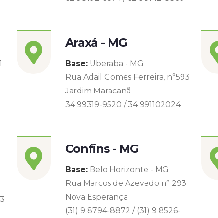
Araxá - MG
1
Base:
Uberaba - MG
Rua Adail Gomes Ferreira, n°593
Jardim Maracanã
34 99319-9520 / 34 991102024
Confins - MG
Base:
Belo Horizonte - MG
Rua Marcos de Azevedo n° 293
Nova Esperança
93
(31) 9 8794-8872 / (31) 9 8526-