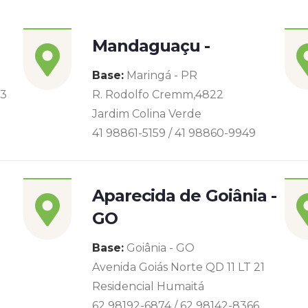
Mandaguaçu -
Base:
Maringá - PR
93
R. Rodolfo Cremm,4822
Jardim Colina Verde
41 98861-5159 / 41 98860-9949
Aparecida de Goiânia -
GO
Base:
Goiânia - GO
Avenida Goiás Norte QD 11 LT 21
Residencial Humaitá
62 98192-6874 / 62 98142-8366