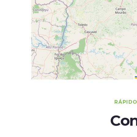
RÁPID
Con