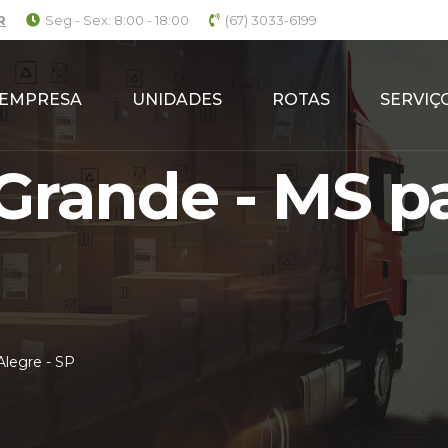
R
Seg - Sex: 8:00 - 18:00
(67) 3033-6199
EMPRESA
UNIDADES
ROTAS
SERVIÇ
rande - MS pa
legre - SP