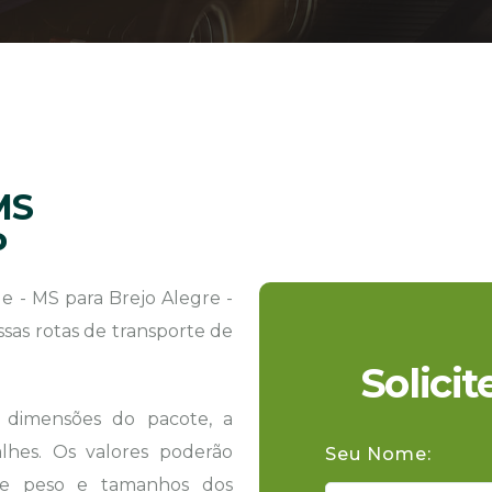
MS
P
 - MS para Brejo Alegre -
ssas rotas de transporte de
Solici
s dimensões do pacote, a
hes. Os valores poderão
Seu Nome:
 de peso e tamanhos dos